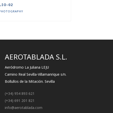
LIO-02
PHOTOGRAPHY
AEROTABLADA S.L.
Aeródromo La Juliana LEJU
Camino Real Sevilla-Villamanrique s/n.
Bollullos de la Mitación. Sevilla
(+34) 954 893 621
(+34) 691 201 821
info@aerotablada.com