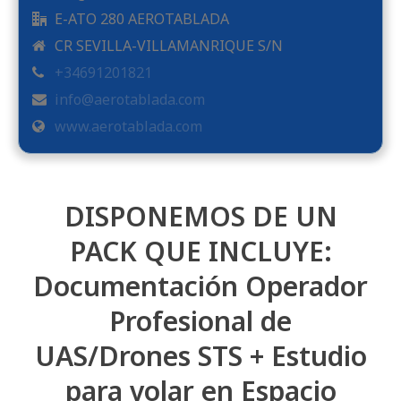
E-ATO 280 AEROTABLADA
CR SEVILLA-VILLAMANRIQUE S/N
+34691201821
info@aerotablada.com
www.aerotablada.com
DISPONEMOS DE UN
PACK QUE INCLUYE:
Documentación Operador
Profesional de
UAS/Drones STS + Estudio
para volar en Espacio