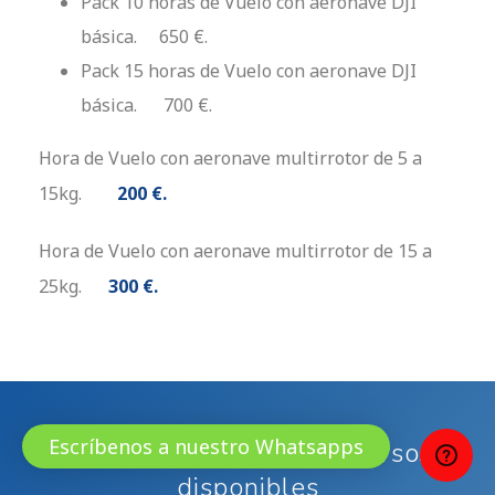
Pack 10 horas de Vuelo con aeronave DJI
básica. 650 €.
Pack 15 horas de Vuelo con aeronave DJI
básica. 700 €.
Hora de Vuelo con aeronave multirrotor de 5 a
15kg.
200 €
.
​Hora de Vuelo con aeronave multirrotor de 15 a
25kg.
300 €.
Escríbenos a nuestro Whatsapps
Conoce todos nuestros cursos
disponibles