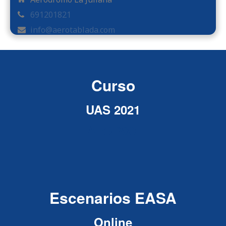
691201821
info@aerotablada.com
Curso
UAS 2021
ATO-280
Escenarios EASA
Online