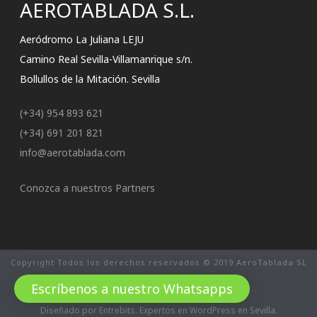
AEROTABLADA S.L.
Aeródromo La Juliana LEJU
Camino Real Sevilla-Villamanrique s/n.
Bollullos de la Mitación. Sevilla
(+34) 954 893 621
(+34) 691 201 821
info@aerotablada.com
Conozca a nuestros Partners
Copyright Todos los derechos reservados © 2019 AeroTablada SL
Política de Privacidad
Escríbenos a nuestro Whatsapps
Condiciones Económicas
Diseñado por Entrebits. Expertos en WordPress en Sevilla.