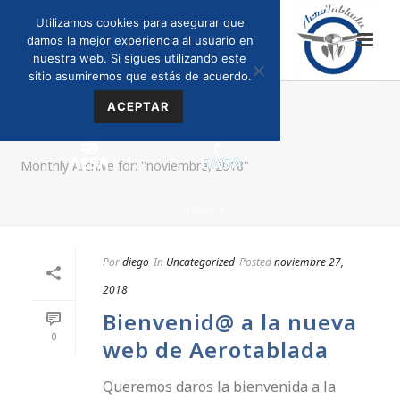
Utilizamos cookies para asegurar que
damos la mejor experiencia al usuario en
nuestra web. Si sigues utilizando este
sitio asumiremos que estás de acuerdo.
ACEPTAR
ARCHIVES
Monthly Archive for: "noviembre, 2018"
INICIO
/
Por
diego
In
Uncategorized
Posted
noviembre 27,
2018
Bienvenid@ a la nueva
0
web de Aerotablada
Queremos daros la bienvenida a la