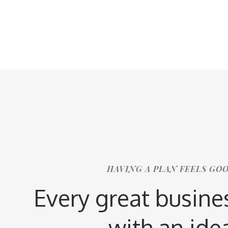
HAVING A PLAN FEELS GO
Every great busines
with an ide