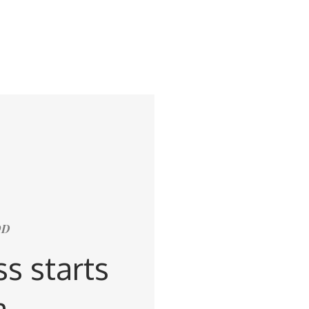
OD
s starts
a