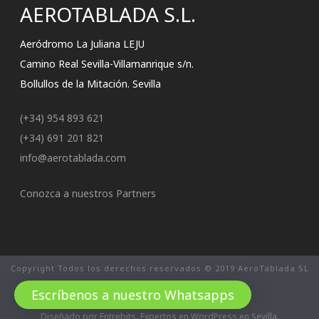
AEROTABLADA S.L.
Aeródromo La Juliana LEJU
Camino Real Sevilla-Villamanrique s/n.
Bollullos de la Mitación. Sevilla
(+34) 954 893 621
(+34) 691 201 821
info@aerotablada.com
Conozca a nuestros Partners
Copyright Todos los derechos reservados © 2019 AeroTablada SL
Política de Privacidad
Escríbenos a nuestro Whatsapps
Condiciones Económicas
Diseñado por Entrebits. Expertos en WordPress en Sevilla.