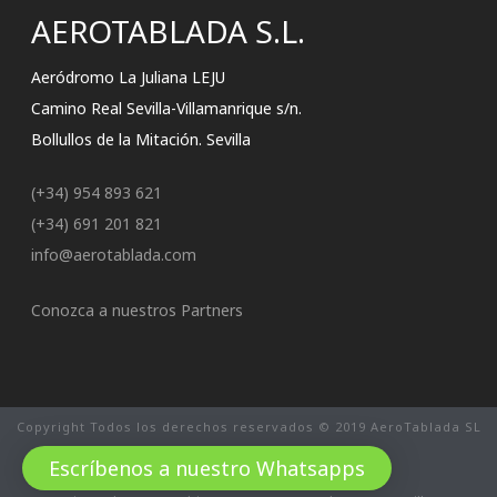
AEROTABLADA S.L.
Aeródromo La Juliana LEJU
Camino Real Sevilla-Villamanrique s/n.
Bollullos de la Mitación. Sevilla
(+34) 954 893 621
(+34) 691 201 821
info@aerotablada.com
Conozca a nuestros Partners
Copyright Todos los derechos reservados © 2019 AeroTablada SL
Política de Privacidad
Escríbenos a nuestro Whatsapps
Condiciones Económicas